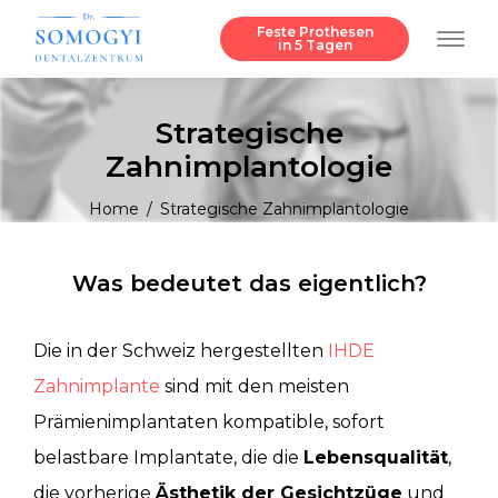
Feste Prothesen
in 5 Tagen
Strategische
Zahnimplantologie
Home
/
Strategische Zahnimplantologie
Was bedeutet das eigentlich?
Die in der Schweiz hergestellten
IHDE
Zahnimplante
sind mit den meisten
Prämienimplantaten kompatible, sofort
belastbare Implantate, die die
Lebensqualität
,
die vorherige
Ästhetik der Gesichtzüge
und